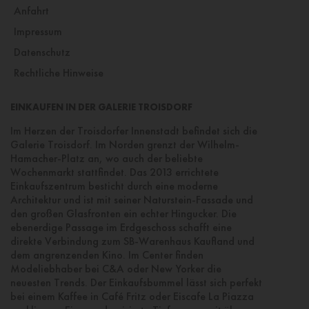
Anfahrt
Impressum
Datenschutz
Rechtliche Hinweise
EINKAUFEN IN DER GALERIE TROISDORF
Im Herzen der Troisdorfer Innenstadt befindet sich die
Galerie Troisdorf. Im Norden grenzt der Wilhelm-
Hamacher-Platz an, wo auch der beliebte
Wochenmarkt stattfindet. Das 2013 errichtete
Einkaufszentrum besticht durch eine moderne
Architektur und ist mit seiner Naturstein-Fassade und
den großen Glasfronten ein echter Hingucker. Die
ebenerdige Passage im Erdgeschoss schafft eine
direkte Verbindung zum SB-Warenhaus Kaufland und
dem angrenzenden Kino. Im Center finden
Modeliebhaber bei C&A oder New Yorker die
neuesten Trends. Der Einkaufsbummel lässt sich perfekt
bei einem Kaffee in Café Fritz oder Eiscafe La Piazza