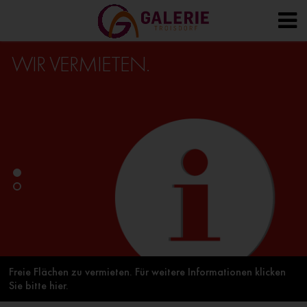
EIN LIKE FÜR
UNSER CENTER.
1
2
n klicken
News, aktuelle Angebote und Infos auf
facebook.com/GalerieTroisdorf/