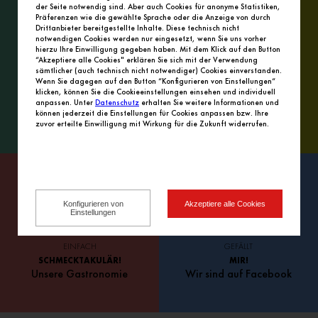
der Seite notwendig sind. Aber auch Cookies für anonyme Statistiken,
Präferenzen wie die gewählte Sprache oder die Anzeige von durch
Drittanbieter bereitgestellte Inhalte. Diese technisch nicht
notwendigen Cookies werden nur eingesetzt, wenn Sie uns vorher
hierzu Ihre Einwilligung gegeben haben. Mit dem Klick auf den Button
“Akzeptiere alle Cookies" erklären Sie sich mit der Verwendung
sämtlicher (auch technisch nicht notwendiger) Cookies einverstanden.
Wenn Sie dagegen auf den Button “Konfigurieren von Einstellungen“
UNSER
FIND
klicken, können Sie die Cookieeinstellungen einsehen und individuell
FOTOALBUM
ICH GUT!
anpassen. Unter
Datenschutz
erhalten Sie weitere Informationen und
Center-Impressionen
Anfahrt zum Center
können jederzeit die Einstellungen für Cookies anpassen bzw. Ihre
zuvor erteilte Einwilligung mit Wirkung für die Zukunft widerrufen.
Konfigurieren von
Akzeptiere alle Cookies
Einstellungen
EINFACH
GEFÄLLT
SCHMECKTAKULÄR!
MIR!
Unsere Gastronomie
Wir sind auf Facebook